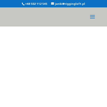
+48 502 112 545
janki@riggingloft.pl