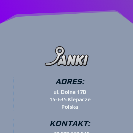
ADRES:
ul. Dolna 17B
15-635 Klepacze
Polska
KONTAKT: