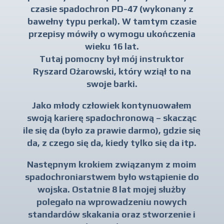
czasie spadochron PD-47 (wykonany z
bawełny typu perkal). W tamtym czasie
przepisy mówiły o wymogu ukończenia
wieku 16 lat.
Tutaj pomocny był mój instruktor
Ryszard Ożarowski, który wziął to na
swoje barki.
Jako młody człowiek kontynuowałem
swoją karierę spadochronową – skacząc
ile się da (było za prawie darmo), gdzie się
da, z czego się da, kiedy tylko się da itp.
Następnym krokiem związanym z moim
spadochroniarstwem było wstąpienie do
wojska. Ostatnie 8 lat mojej służby
polegało na wprowadzeniu nowych
standardów skakania oraz stworzenie i